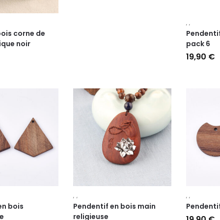
,
,
bois corne de
Pendenti
que noir
pack 6
19,90
€
,
,
,
,
en bois
Pendentif en bois main
Pendentif
re
religieuse
19,90
€