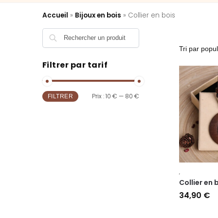
Accueil
»
Bijoux en bois
»
Collier en bois
Filtrer par tarif
Prix :
10 €
—
80 €
FILTRER
,
Collier en b
34,90
€