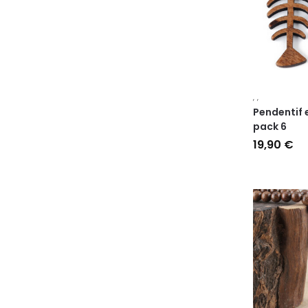
,
,
Pendentif 
pack 6
19,90
€