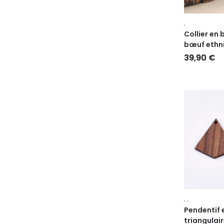
,
Collier en 
bœuf ethni
39,90
€
,
,
Pendentif 
triangulai