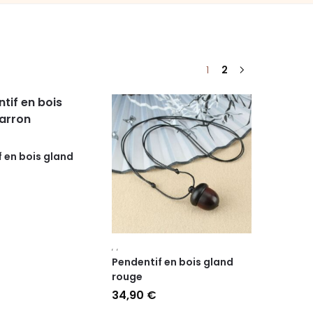
1
2
 en bois gland
,
,
Pendentif en bois gland
rouge
34,90
€