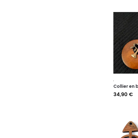
,
Collier en 
34,90
€