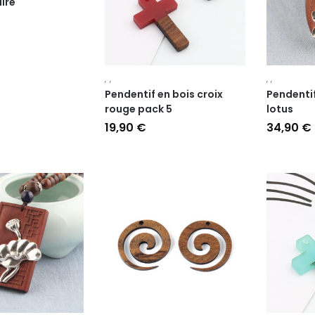
ire
,
,
,
,
Pendentif en bois croix
Pendentif
rouge pack 5
lotus
19,90
€
34,90
€