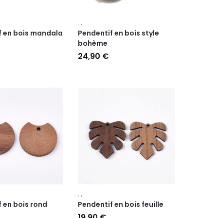
,
,
f en bois mandala
Pendentif en bois style
bohème
24,90
€
,
,
 en bois rond
Pendentif en bois feuille
19,90
€