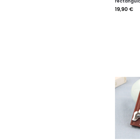
rectangula
19,90
€