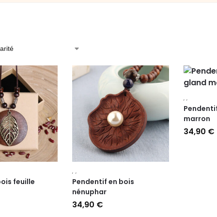
,
,
Pendentif
marron
34,90
€
,
,
ois feuille
Pendentif en bois
nénuphar
34,90
€